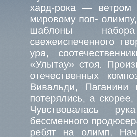
хард-рока — ветром 
мировому поп- олимпу
шаблоны набор
свежеиспеченного тв
ура, соотечественни
«Улытау» стоя. Произ
отечественных компо
Вивальди, Паганини 
потерялись, а скорее
Чувствовалась ру
бессменного продюсер
ребят на олимп. Нач