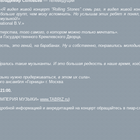
Владимир Соловьев
— телеведущий
«Я видел живой концерт “Rolling Stones” семь раз, я видел живой ко
больше групп, чем могу вспомнить. Но услышав этих ребят я понял,
музыкой!»
ational B.V.»
терства, того самого, о котором можно только мечтать».
 Государственного Кремлевского Дворца.
о есть, это гений, на барабанах. Ну и собственно, понравились моло
брались такие музыканты. И это большая редкость в наше время, ко
зыки нужно придерживаться, в этом их сила».
о ансамбля «Горница» г. Москва
21:00.
«ИМПЕРИЯ МУЗЫКИ»
www.TABRIZ.ru
)
дробной информацией и аккредитацией на концерт обращайтесь в пиар-с