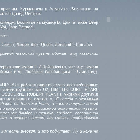
ория им. Курмангазы в Алма-Ате. Воспитана на
тается Давид Ойстрах.
олледж. Воспитан на музыке В. Цоя, а также Deep
Vai, John Petrucci.
ater.
 Симпл, Джорж Дюк, Queen, Aerosmith, Bon Jovi.
ионной казахской музыке, обожает игру казахских
ерватории имени П.И.Чайковского, институт имени
Дебюсси и др. Любимые барабанщики — Стив Гадд,
 «ULYTAU» работал один из самых востребованных
такими группами как U2, HIM, The CURE, PEARL
Y OSBOURNE, ROBERT PLANT и многими другими)
го материала он сказал: «…
Я всегда с огромным
рна до Tears For Fears, и часто получал новый
хард-рока и традиционной этнической музыки.
ими как домбра и скрипка, создает совершенно
т, а главное, знают, как извлечь необходимого
них есть энергия, и это подкупает. Ну и конечно