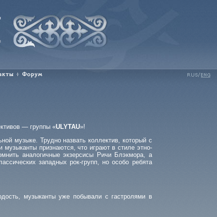
акты
Форум
Rus
Eng
ективов — группы «
ULYTAU
»!
ной музыке. Трудно назвать коллектив, который с
и музыканты признаются, что играют в стиле этно-
омнить аналогичные экзерсисы Ричи Блэкмора, а
ассических западных рок-групп, но особо ребята
лодость, музыканты уже побывали с гастролями в