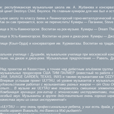
 республиканская музыкальная школа им. А. Жубанова и консерват
й ценит Destinys Child, Beyonce. Но главным кумиром для нее был и ос
ную школу по классу баяна и Лениногорский горно-металлургический к
д. Как он сам признается, всех не перечислить! Кумиры — Паганини, Steve 
ище в Усть-Каменогорске. Воспитан на рок-музыке. Кумиры — Dream The
лище в Усть-Каменогорске. Воспитан на роке и джаз-роке. Кумиры — Джо
ище (Кзыл-Орда) и консерватория им. Курмангазы. Воспитан на традиц
кальное училище г. Душанбе, музыкальное училище при московской конс
музыке, на джазе и джаз-роке. Музыкальные предпочтения — Равель, 
Над проектом из Казахстана, а точнее над дебютным альбомом группы
музыкальных продюсеров США ТИМ ПАЛМЕР (известный по работе с 
JAM, SAVAGE GARDEN, TEXAS, INXS и такими музыкантами как OZZ
Впервые услышав проект ULYTAU, об уровне музыкантов и музыкально
удовольствием работал с музыкантами разных жанров — от Оззи Осбо
опыт… В музыке же ULYTAU мне понравилось смешение элементов 
Комбинация кричащих рок-гитар с этническими инструментами, так
особый звук. Музыканты в группе действительно очень хорошо играю
качества звуки из своих инструментов
!»
«ULYTAU — это очень профессиональные ребята, у них есть драйв, у 
когда играют Вивальди, то Ванесса Мэй рыдает!»