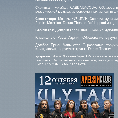
Об участниках группы
Скрипка
: Нургайша САДВАКАСОВА. Образование:
классической музыке, из современных исполнителе
Соло-гитара
: Максим КИЧИГИН. Окончил музыкаль
Purple, Metallica. Dream Theater, Def Leppard и т. 
Бас-гитара
: Дмитрий Голощапов. Окончил музучил
Клавишные
: Роман Адонин. Образование: музучи
Домбра
: Ержан Алимбетов. Образование: музучил
кюйш, любит творчество группы Dream Theater.
Ударные
: Игорь Джавад-Заде. Образование: музы
Гнесиных. Воспитан на классической, народной 
Билли Кобхэм, Вини Каллаюта.