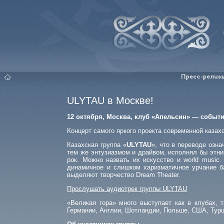
Главная
Пресс-релизы
ULYTAU в Москве!
12 октября, Москва, клуб «Апельсин» — событи
Концерт самого яркого проекта современной каза
Казахская группа «
ULYTAU
», что в переводе озн
тем же энтузиазмом и драйвом, исполнял бы этник
рок. Можно назвать их искусство и world musi
динамичное и слишком харизматичное урчание ба
выделяют творчество Dream Theater.
Прослушать аудиотрек группы ULYTAU
«Великая гора» много выступает как в клубах, 
Германии, Англии, Шотландии, Польше, США, Турци