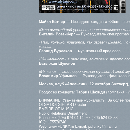
Майкл Бётчер
— Президент холдинга «Storm intern
«Это высочайший уровень исполнительского мас
Виталий Розенберг
— Руководитель спецпрограмм
«Нам, конечно, нравится, как играет Джавад. Т
жизни».
Леонид Бурлаков
— музыкальный продюсер
«Уникальность в том что, во-первых, просто со
Батырхан Шукенов
«Их конек — это национальная музыка. И этой му
Владимир Уфимцев
— Руководитель фольклорног
Москва, клуб «Апельсин», 12 октября (четверг), 
Продюсер концерта:
Табриз Шахиди
(Компания 
ВНИМАНИЕ
! Уважаемые журналисты! За более по
OLGA DOLGIH, PR-Director
EMPIRE OF MUSIC
Public Relations Department
Phone: +7 (495) 974-04-14, +7 (926) 524-08-53
ICQ:
175570746
Web:
www.FUNKY.ru
E-mail:
pr.funky@mail.ru