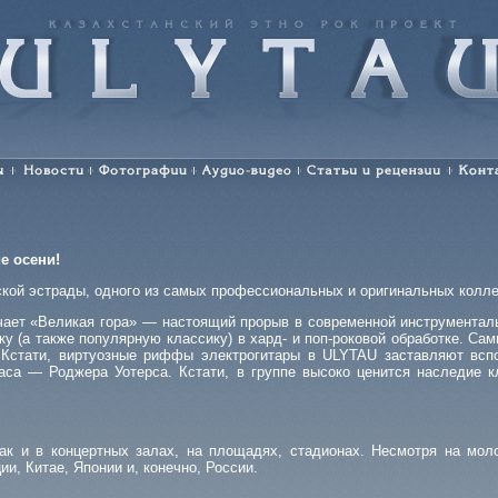
ULYTAU. Казахстанский этно-рок-проект
Новости
Фотографии
Аудио-видео
Статьи и рецензии
Конт
е осени!
хской эстрады, одного из самых профессиональных и оригинальных колл
ачает «Великая гора» — настоящий прорыв в современной инструменталь
у (а также популярную классику) в хард- и поп-роковой обработке. Сам
c. Кстати, виртуозные риффы электрогитары в ULYTAU заставляют всп
са — Роджера Уотерса. Кстати, в группе высоко ценится наследие кл
так и в концертных залах, на площадях, стадионах. Несмотря на мо
и, Китае, Японии и, конечно, России.